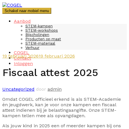
Spring
naar
Schakel naar mobiel menu
de
inhoud
Aanbod
STEM-kampen
STEM-workshops
Bijscholingen
Producten op maat
STEM-materiaal
Verhuur
COGEL
19 februari 2026
19 februari 2026
Contact
Inloggen
Fiscaal attest 2025
Uncategorized
door
admin
Omdat COGEL officieel erkend is als STEM-Academie
én jeugdwerk, kan je voor onze kampen een fiscaal
attest indienen bij je belastingaangifte. Onze STEM-
kampen tellen mee als opvangdagen.
Als jouw kind in 2025 een of meerder kampen bij ons