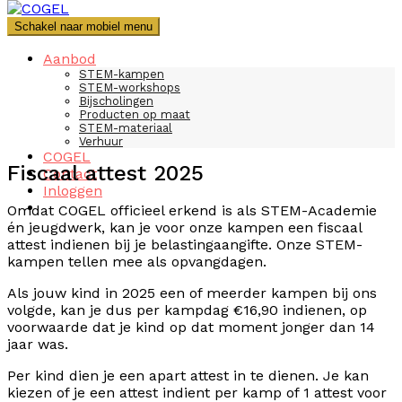
Spring
naar
Schakel naar mobiel menu
de
inhoud
Aanbod
STEM-kampen
STEM-workshops
Bijscholingen
Producten op maat
STEM-materiaal
Verhuur
COGEL
Fiscaal attest 2025
Contact
Inloggen
Omdat COGEL officieel erkend is als STEM-Academie
én jeugdwerk, kan je voor onze kampen een fiscaal
attest indienen bij je belastingaangifte. Onze STEM-
kampen tellen mee als opvangdagen.
Als jouw kind in 2025 een of meerder kampen bij ons
volgde, kan je dus per kampdag €16,90 indienen, op
voorwaarde dat je kind op dat moment jonger dan 14
jaar was.
Per kind dien je een apart attest in te dienen. Je kan
kiezen of je een attest indient per kamp of 1 attest voor